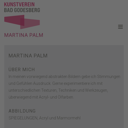
Skip
to
content
M
MARTINA PALM
MARTINA PALM
ÜBER MICH
In meinen vorwiegend abstrakten Bildern gebe ich Stimmungen
und Gefühlen Ausdruck. Gerne experimentiere ich mit
unterschiedlichen Texturen, Techniken und Werkzeugen,
überwiegend mit Acryl- und Ölfarben.
ABBILDUNG
SPIEGELUNGEN, Acryl und Marmormehl