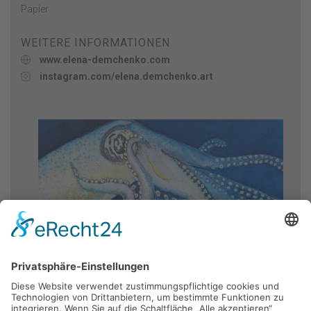
Papier
WEITERE INFORMATIONEN
www.elena-demchenko.com
instagram.com/elena.demchenko.art