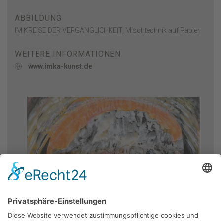
ABBILDUNG
IM KREISE DER VERGÄNGLICHKEIT, Mischtechnik auf Papier
WEITERE INFORMATIONEN
www.imka-kunst.de