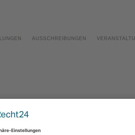
LUNGEN
AUSSCHREIBUNGEN
VERANSTALT
 Godesberg e.V. / Burgstraße 85 / 53177 Bonn-Bad Godesberg /
info@kunstverein-
Öffnungszeiten: Montag: 19-21 Uhr, Samstag und Sonntag: 15-18 Uhr