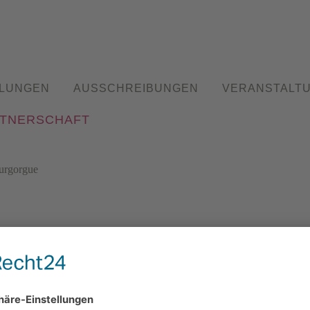
LUNGEN
AUSSCHREIBUNGEN
VERANSTALT
RTNERSCHAFT
urgorgue
 Godesberg e.V. / Burgstraße 85 / 53177 Bonn-Bad Godesberg /
info@kunstverein-
Öffnungszeiten: Montag: 19-21 Uhr, Samstag und Sonntag: 15-18 Uhr