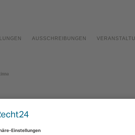
LUNGEN
AUSSCHREIBUNGEN
VERANSTALT
zinna
 Godesberg e.V. / Burgstraße 85 / 53177 Bonn-Bad Godesberg /
info@kunstverein-
Öffnungszeiten: Montag: 19-21 Uhr, Samstag und Sonntag: 15-18 Uhr